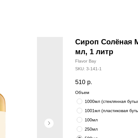
Сироп Солёная М
мл, 1 литр
Flavor Bay
SKU:
3-141-1
510
р.
Объем
1000мл (стеклянная буты
1001мл (пластиковая бут
100мл
250мл