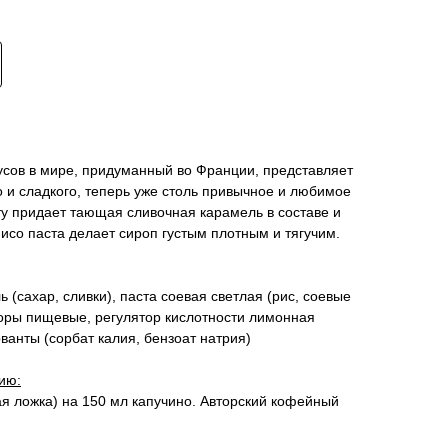
усов в мире, придуманный во Франции, представляет
 и сладкого, теперь уже столь привычное и любимое
ту придает тающая сливочная карамель в составе и
мисо паста делает сироп густым плотным и тягучим.
ь (сахар, сливки), паста соевая светлая (рис, соевые
торы пищевые, регулятор кислотности лимонная
ванты (сорбат калия, бензоат натрия)
ию:
ая ложка) на 150 мл капучино. Авторский кофейный