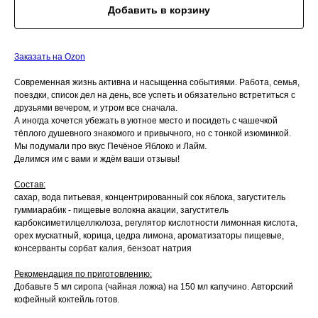
Добавить в корзину
Заказать на Ozon
Современная жизнь активна и насыщенна событиями. Работа, семья,
поездки, список дел на день, все успеть и обязательно встретиться с
друзьями вечером, и утром все сначала.
А иногда хочется убежать в уютное место и посидеть с чашечкой
тёплого душевного знакомого и привычного, но с тонкой изюминкой.
Мы подумали про вкус Печёное Яблоко и Лайм.
Делимся им с вами и ждём ваши отзывы!
Состав:
сахар, вода питьевая, концентрированный сок яблока, загуститель
гуммиарабик - пищевые волокна акации, загуститель
карбоксиметилцеллюлоза, регулятор кислотности лимонная кислота,
орех мускатный, корица, цедра лимона, ароматизаторы пищевые,
консерванты сорбат калия, бензоат натрия
Рекомендация по приготовлению:
Добавьте 5 мл сиропа (чайная ложка) на 150 мл капучино. Авторский
кофейный коктейль готов.