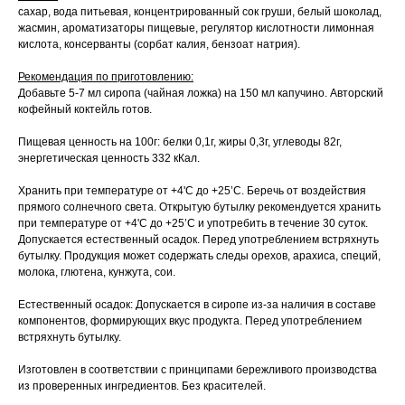
сахар, вода питьевая, концентрированный сок груши, белый шоколад,
жасмин, ароматизаторы пищевые, регулятор кислотности лимонная
кислота, консерванты (сорбат калия, бензоат натрия).
Рекомендация по приготовлению:
Добавьте 5-7 мл сиропа (чайная ложка) на 150 мл капучино. Авторский
кофейный коктейль готов.
Пищевая ценность на 100г: белки 0,1г, жиры 0,3г, углеводы 82г,
энергетическая ценность 332 кКал.
Хранить при температуре от +4'С до +25’С. Беречь от воздействия
прямого солнечного света. Открытую бутылку рекомендуется хранить
при температуре от +4'С до +25’С и употребить в течение 30 суток.
Допускается естественный осадок. Перед употреблением встряхнуть
бутылку. Продукция может содержать следы орехов, арахиса, специй,
молока, глютена, кунжута, сои.
Естественный осадок: Допускается в сиропе из-за наличия в составе
компонентов, формирующих вкус продукта. Перед употреблением
встряхнуть бутылку.
Изготовлен в соответствии с принципами бережливого производства
из проверенных ингредиентов. Без красителей.