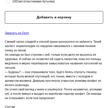
1001мл (пластиковая бутылка)
Добавить в корзину
Заказать на Ozon
Свежий запах сладкой и спелой груши разносился по кабинету. Тихий
шелест энциклопедии по хирургии смешивался с звонким пением
синиц за окном.
Он никогда не был строгим с ней, только если дело не касалось ее
здоровья. И сейчас он позволял ей сидеть напротив, пока его пальцы
медленно и мерно перебирали замысловатые названия патологий на
латыни.
— Будешь? — она спрашивала тихо, будто боясь спугнуть тишину,
которая была вечной спутницей, его тенью, вместе с холодом и
ароматом жасмина. Девушка протянула открытую упаковку конфет из
белого шоколада.
Он отнял свой взгляд у книги и улыбнулся. Почти незаметно, уголками
губ, а после кивнул и выудил из коробочки парочку конфет. Он никогда
не отказывает, если она предлагает.
Состав: