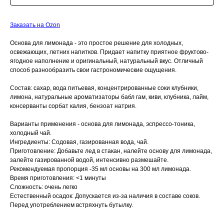
Заказать на Ozon
Основа для лимонада - это простое решение для холодных,
освежающих, летних напитков. Придает напитку приятное фруктово-
ягодное наполнение и оригинальный, натуральный вкус. Отличный
способ разнообразить свои гастрономические ощущения.
Состав: сахар, вода питьевая, концентрированные соки клубники,
лимона, натуральные ароматизаторы бабл гам, киви, клубника, лайм,
консерванты сорбат калия, бензоат натрия.
Варианты применения - основа для лимонада, эспрессо-тоника,
холодный чай.
Ингредиенты: Содовая, газированная вода, чай.
Приготовление: Добавьте лед в стакан, налейте основу для лимонада,
залейте газированной водой, интенсивно размешайте.
Рекомендуемая пропорция -35 мл основы на 300 мл лимонада.
Время приготовления: <1 минуты
Сложность: очень легко
Естественный осадок: Допускается из-за наличия в составе соков.
Перед употреблением встряхнуть бутылку.