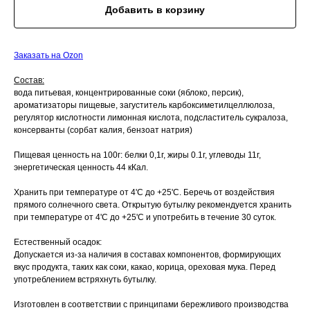
Добавить в корзину
Заказать на Ozon
Состав:
вода питьевая, концентрированные соки (яблоко, персик),
ароматизаторы пищевые, загуститель карбоксиметилцеллюлоза,
регулятор кислотности лимонная кислота, подсластитель сукралоза,
консерванты (сорбат калия, бензоат натрия)
Пищевая ценность на 100г: белки 0,1г, жиры 0.1г, углеводы 11г,
энергетическая ценность 44 кКал.
Хранить при температуре от 4'С до +25'С. Беречь от воздействия
прямого солнечного света. Открытую бутылку рекомендуется хранить
при температуре от 4'С до +25'С и употребить в течение 30 суток.
Естественный осадок:
Допускается из-за наличия в составах компонентов, формирующих
вкус продукта, таких как соки, какао, корица, ореховая мука. Перед
употреблением встряхнуть бутылку.
Изготовлен в соответствии с принципами бережливого производства